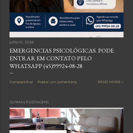
e
n
s
julho 10, 2026
EMERGENCIAS PSICOLÓGICAS. PODE
ENTRAR EM CONTATO PELO
WHATSAPP (45)99924-08-28
Compartilhar
Postar um comentário
READ MORE »
ÚLTIMAS POSTAGENS