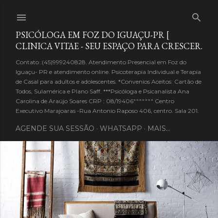
Pular para o conteúdo principal
PSICÓLOGA EM FOZ DO IGUAÇU-PR [
CLINICA VITAE - SEU ESPAÇO PARA CRESCER.
Contato :(45)999240828. Atendimento Presencial em Foz do
Iguaçu- PR e atendimento online. Psicoterapia Individual e Terapia
de Casal para adultos e adolescentes. *Convenios Aceitos: Cartão de
Todos, Sulamérica e Plano Saff. ***Psicóloga e Psicanalista Ana
Carolina de Araújo Soares CRP : 08/19406""""""" Centro
Executivo Marajoaras -Rua Antonio Raposo 406, centro. Sala 201.
AGENDE SUA SESSÃO
WHATSAPP
MAIS…