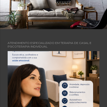
ATENDIMENTO ESPECIALIZADO EM TERAPIA DE CASAL E
PSICOTERAPIA INDIVIDUAL
P
o
s
t
a
g