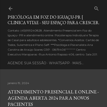
Pular para o conteúdo principal
PSICÓLOGA EM FOZ DO IGUAÇU-PR [
CLINICA VITAE - SEU ESPAÇO PARA CRESCER.
Contato :(45)999240828. Atendimento Presencial em Foz do
Iguaçu- PR e atendimento online. Psicoterapia Individual e Terapia
de Casal para adultos e adolescentes. *Convenios Aceitos: Cartão de
Todos, Sulamérica e Plano Saff. ***Psicóloga e Psicanalista Ana
Carolina de Araújo Soares CRP : 08/19406""""""" Centro
Executivo Marajoaras -Rua Antonio Raposo 406, centro. Sala 201.
AGENDE SUA SESSÃO
WHATSAPP
MAIS…
janeiro 19, 2024
ATENDIMENTO PRESENCIAL E ONLINE -
AGENDA ABERTA 2024 PARA NOVOS
PACIENTES